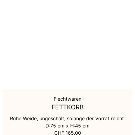
Falthandtuch
Haushaltspapier
Toilettenpapier
Frühling
Sommer
Flechtwaren
Herbst
FETTKORB
Rohe Weide, ungeschält, solange der Vorrat reicht.
Winter
D:75 cm x H:45 cm
CHF
165.00