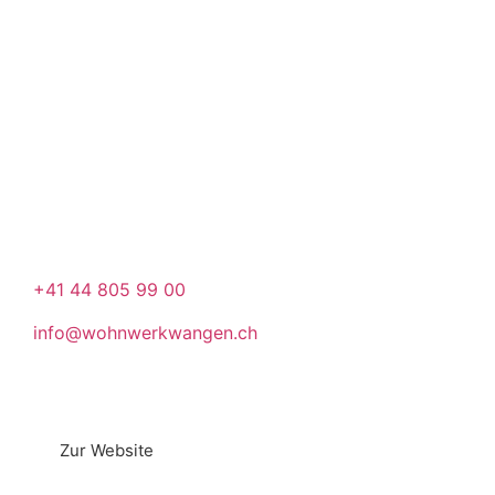
KONTAKT
Stiftung WohnWerkWangen
Hegnaustrasse 58
8602 Wangen
+41 44 805 99 00
info@wohnwerkwangen.ch
Zur Website