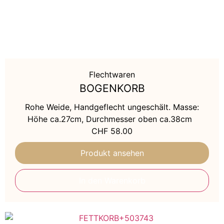
Körbe
Kugel
geflochten
Flechtwaren
Obstkörbe
BOGENKORB
Servierbretter
Rohe Weide, Handgeflecht ungeschält. Masse:
Höhe ca.27cm, Durchmesser oben ca.38cm
Wäschekörbe
CHF
58.00
Produkt ansehen
Windlicht
In den Warenkorb
Zeinen