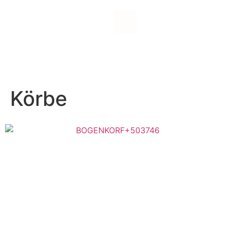
Bodenwischer
Körbe
Handwischer
Zubehör
Abraumkorb
Cheminéekörbe