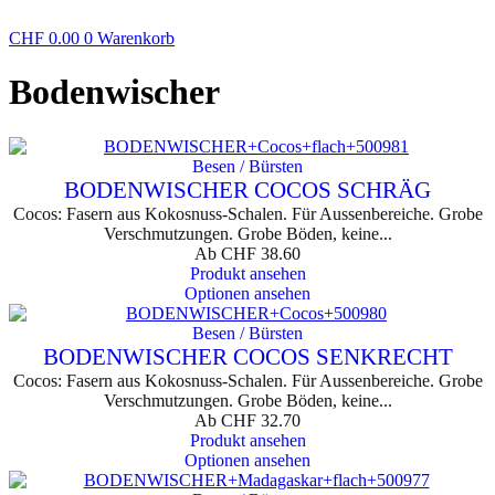
Bodenwischer
CHF
0.00
0
Warenkorb
Handwischer
Zubehör
Bodenwischer
Abraumkorb
Cheminéekörbe
Körbe
Besen / Bürsten
Kugel geflochten
BODENWISCHER COCOS SCHRÄG
Obstkörbe
Cocos: Fasern aus Kokosnuss-Schalen. Für Aussenbereiche. Grobe
Servierbretter
Verschmutzungen. Grobe Böden, keine...
Wäschekörbe
Ab
CHF
38.60
Windlicht
Produkt ansehen
Zeinen
Optionen ansehen
Falthandtuch
Besen / Bürsten
Haushaltspapier
BODENWISCHER COCOS SENKRECHT
Toilettenpapier
Cocos: Fasern aus Kokosnuss-Schalen. Für Aussenbereiche. Grobe
Frühling
Verschmutzungen. Grobe Böden, keine...
Sommer
Ab
CHF
32.70
Herbst
Produkt ansehen
Winter
Optionen ansehen