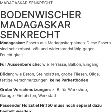
Haushaltspapier
MADAGASKAR SENKRECHT
Toilettenpapier
BODENWISCHER
Frühling
MADAGASKAR
Sommer
Herbst
SENKRECHT
Winter
Madagaskar:
Fasern aus Madagaskarpalmen-Diese Fasern
sind sehr robust, zäh und widerstandsfähig gegen
Feuchtigkeit.
Für Aussenbereiche:
wie Terrasse, Balkon, Eingang
Böden:
wie Beton, Steinplatten, grobe Fliesen, Ölige,
fettige Verschmutzungen,
keine Parkettböden
Grobe Verschmutzungen:
z. B. für Workshop,
Garage+Einfahrten, Werkstatt
Passender Holzstiel Nr.150 muss noch separat dazu
bestellt werden.