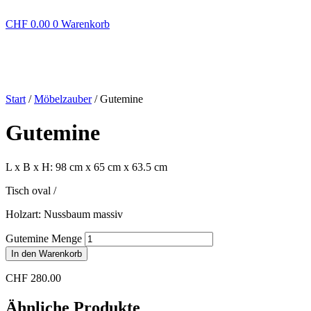
Bodenwischer
CHF
0.00
0
Warenkorb
Handwischer
Zubehör
Abraumkorb
Cheminéekörbe
Körbe
Start
/
Möbelzauber
/ Gutemine
Kugel geflochten
Obstkörbe
Gutemine
Servierbretter
Wäschekörbe
Windlicht
L x B x H: 98 cm x 65 cm x 63.5 cm
Zeinen
Tisch oval /
Falthandtuch
Haushaltspapier
Holzart: Nussbaum massiv
Toilettenpapier
Gutemine Menge
Frühling
In den Warenkorb
Sommer
Herbst
CHF
280.00
Winter
Ähnliche Produkte