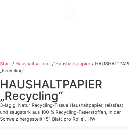
Bodenwischer
Handwischer
Start
/
Haushaltsartikel
/
Haushaltspapier
/ HAUSHALTPAP
„Recycling“
Zubehör
HAUSHALTPAPIER
„Recycling“
3-lagig, Natur Recycling-Tissue Haushaltpapier, reissfest
Abraumkorb
und saugstark aus 100 % Recycling-Faserstoffen, in der
Schweiz hergestellt (51 Blatt pro Rolle). HW
Cheminéekörbe