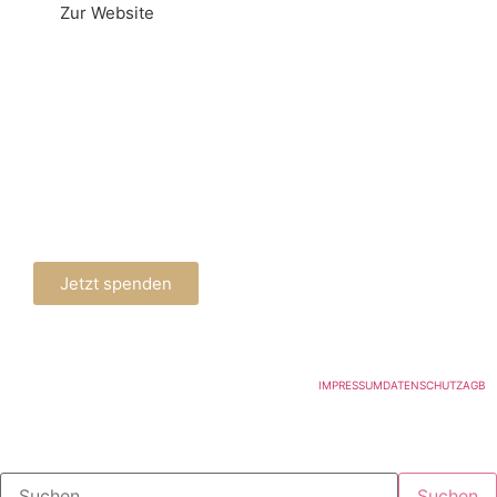
Zur Website
SPENDENKONTO
Postfinance Konto
Postkonto: 80-12222-6
IBAN: CH58 0900 0000 8001 2222 6
Stiftung WohnWerkWangen
8602 Wangen, ZH
Jetzt spenden
@WohnWerkWangen
IMPRESSUM
DATENSCHUTZ
AGB
Suchen