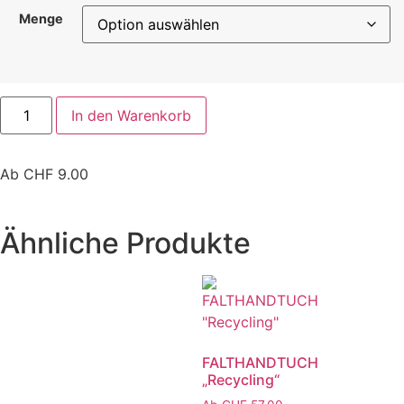
Menge
Körbe
Kugel
geflochten
In den Warenkorb
Obstkörbe
Ab
CHF
9.00
Servierbretter
Wäschekörbe
Ähnliche Produkte
Windlicht
Zeinen
FALTHANDTUCH
„Recycling“