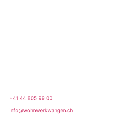
KONTAKT
Stiftung WohnWerkWangen
Hegnaustrasse 58
8602 Wangen
+41 44 805 99 00
info@wohnwerkwangen.ch