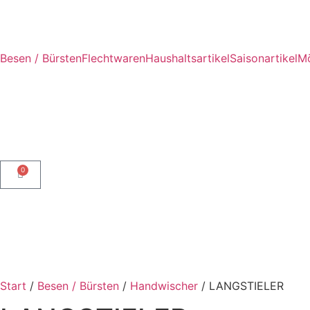
Besen / Bürsten
Flechtwaren
Haushaltsartikel
Saisonartikel
Mö
0
Start
/
Besen / Bürsten
/
Handwischer
/ LANGSTIELER