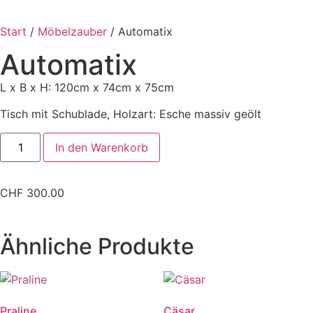
Haushaltspapier
Toilettenpapier
Start
/
Möbelzauber
/ Automatix
Frühling
Automatix
Sommer
Herbst
L x B x H: 120cm x 74cm x 75cm
Winter
Tisch mit Schublade, Holzart: Esche massiv geölt
In den Warenkorb
CHF
300.00
Ähnliche Produkte
Praline
Cäsar