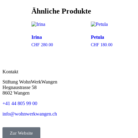
Ähnliche Produkte
Irina
Petula
CHF
280.00
CHF
180.00
In den Warenkorb
In den Warenkorb
Kontakt
Stiftung WohnWerkWangen
Hegnaustrasse 58
8602 Wangen
+41 44 805 99 00
info@wohnwerkwangen.ch
Zur Website