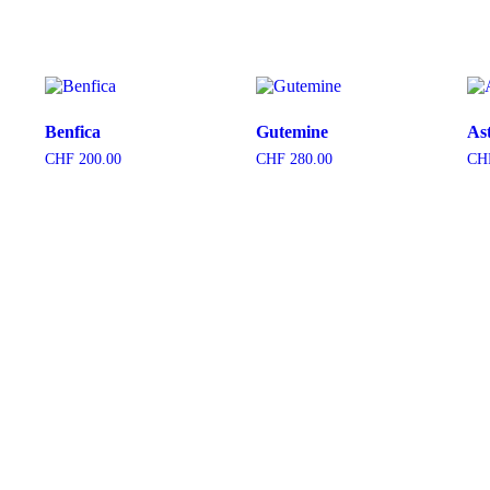
Benfica
Gutemine
As
CHF
200.00
CHF
280.00
CH
In den Warenkorb
In den Warenkorb
In