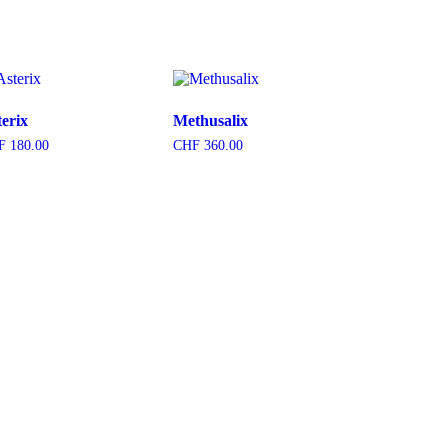
terix
Methusalix
F
180.00
CHF
360.00
 den Warenkorb
In den Warenkorb