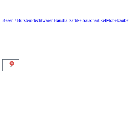
Besen / Bürsten
Flechtwaren
Haushaltsartikel
Saisonartikel
Möbelzaube
0