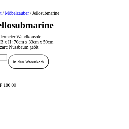
t
/
Möbelzauber
/ Jellosubmarine
ellosubmarine
dermeier Wandkonsole
 B x H: 70cm x 33cm x 59cm
zart: Nussbaum geölt
In den Warenkorb
F
180.00