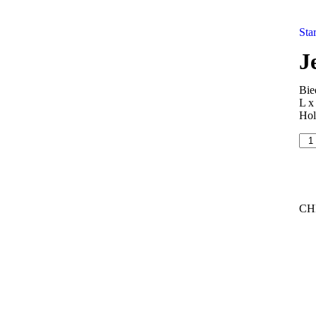
Star
J
Bie
L x
Hol
CH